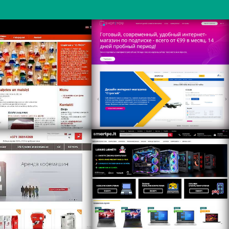
ps://www.icpack.lv/
http://www.shop2you.lv
ps://www.cpoint.lv
https://smartpc.lt/home/ru/