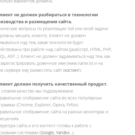
колько вариантов дизайна.
Клиент не должен разбираться в технологии
изводства и размещения сайта.
нические вопросы по реализации той или иной задачи
должны мешать клиенту. Клиент не должен
умываться над тем, какая технология будет
ействована при работе над сайтом (JavaScript, HTML, PHP,
QL, ASP...) .Клиент не должен задумываться над тем, как
 зарегистрировать доменное имя (www.name.lv) и на
ом сервере ему разместить сайт (
хостинг
).
Клиент должен получить качественный продукт.
 словом качество мы подразумеваем:
Правильное отображение сайта во всех популярных
раммах (Chrome, Explorer, Opera, Firfox).
Правильное отображение сайта на разных мониторах и
решениях.
Структура сайта и его контент готовы к работе с
сковыми системами (
Google, Yandex
...).