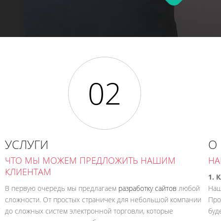
УСЛУГИ
О
ЧТО МЫ МОЖЕМ ПРЕДЛОЖИТЬ НАШИМ
НА
КЛИЕНТАМ
1. 
В первую очередь мы предлагаем
разработку сайтов
любой
Наш
сложности. От простых страничек для небольшой компании
Про
.
до сложных систем электронной торговли, которые
буд