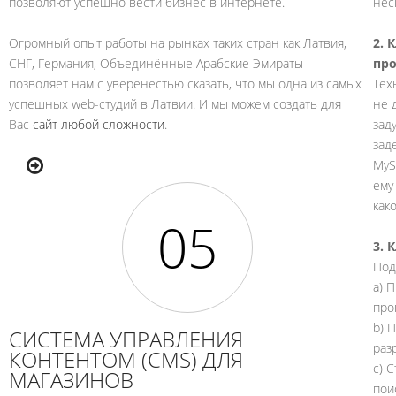
позволяют успешно вести бизнес в интернете.
нес
Огромный опыт работы на рынках таких стран как Латвия,
2. 
СНГ, Германия, Объединённые Арабские Эмираты
про
позволяет нам с уверенестью сказать, что мы одна из самых
Тех
успешных web-студий в Латвии. И мы можем создать для
не 
Вас
сайт любой сложности
.
зад
зад
MyS
ему
как
3. 
Под
а) 
прог
b) 
СИСТЕМА УПРАВЛЕНИЯ
раз
КОНТЕНТОМ (CMS) ДЛЯ
c) 
МАГАЗИНОВ
пои