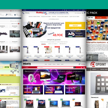
.lv/
http://www.hobbyset.lv
htt
cis.lv/
https://www.mdata.lv
htt